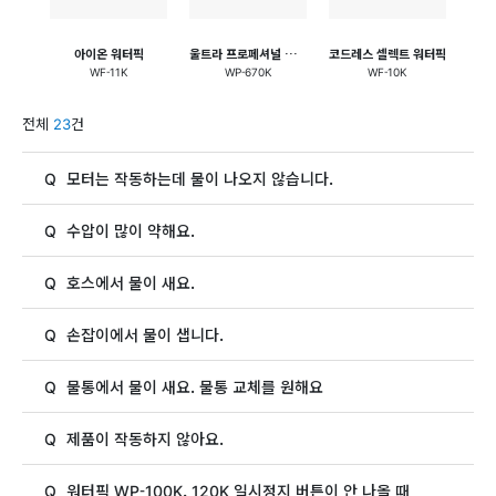
아이온 워터픽
울트라 프로페셔널 워터픽
코드레스 셀렉트 워터픽
코드
WF-11K
WP-670K
WF-10K
전체
23
건
Q
모터는 작동하는데 물이 나오지 않습니다.
Q
수압이 많이 약해요.
Q
호스에서 물이 새요.
Q
손잡이에서 물이 샙니다.
Q
물통에서 물이 새요. 물통 교체를 원해요
Q
제품이 작동하지 않아요.
Q
워터픽 WP-100K, 120K 일시정지 버튼이 안 나올 때